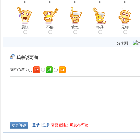
0
0
0
0
0
震惊
不解
愤怒
杯具
无聊
分享到：