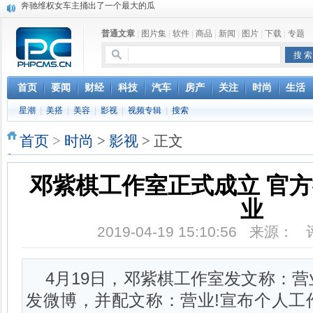
苹果MacOS曝新功能：将iPad作为拓展屏
DS四款新能源车型上海车展亚洲首秀
普通文章
|
图片集
|
软件
|
商品
|
新闻
|
图片
|
下载
|
专题
苹果与高通和解 英特尔失去重要移动客户
小米高管：虽然高通与苹果和解，但5G iPhone最快明年下半年发布
iOS 13加入黑暗模式 多功能加持6月份见
高通与苹果达成和解，双方达成6年许可协议
首页
要闻
财经
科技
汽车
房产
关注
时尚
生活
巴黎圣母院大火肆虐，人类文明的一场浩劫
星潮
|
美搭
|
美容
|
影视
|
视频专辑
|
搜索
首页
>
时尚
>
影视
> 正文
邓紫棋工作室正式成立 官
业
2019-04-19 15:10:56 来源：
4月19日，邓紫棋工作室发文称：
发微博，并配文称：营业!宣布个人工