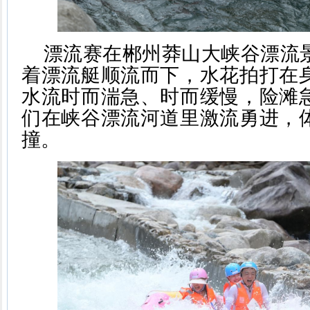
漂流赛在郴州莽山大峡谷漂流
着漂流艇顺流而下，水花拍打在
水流时而湍急、时而缓慢，险滩
们在峡谷漂流河道里激流勇进，
撞。