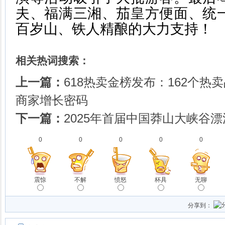
夫、福满三湘、茄皇方便面、统
百岁山、铁人精酿的大力支持！
相关热词搜索：
上一篇：
618热卖金榜发布：162个
商家增长密码
下一篇：
2025年首届中国莽山大峡谷
0
0
0
0
0
震惊
不解
愤怒
杯具
无聊
分享到：