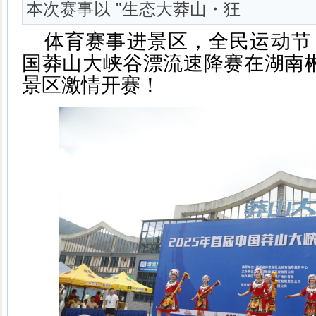
本次赛事以 "生态大莽山・狂
体育赛事进景区，全民运动节，
国莽山大峡谷漂流速降赛在湖南
景区激情开赛！