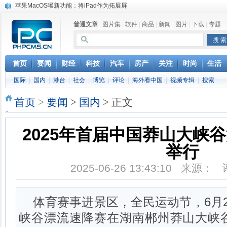
苹果MacOS曝新功能：将iPad作为拓展屏
DS四款新能源车型上海车展亚洲首秀
普通文章
|
图片集
|
软件
|
商品
|
新闻
|
图片
|
下载
|
专题
苹果与高通和解 英特尔失去重要移动客户
小米高管：虽然高通与苹果和解，但5G iPhone最快明年下半年发布
iOS 13加入黑暗模式 多功能加持6月份见
高通与苹果达成和解，双方达成6年许可协议
首页
要闻
财经
科技
汽车
房产
关注
时尚
生活
巴黎圣母院大火肆虐，人类文明的一场浩劫
国际
|
国内
|
港台
|
社会
|
博览
|
评论
|
海外看中国
|
视频专辑
|
搜索
奔驰维权女车主捅出了一个最大的瓜
首页
>
要闻
>
国内
> 正文
2025年首届中国莽山大峡
举行
2025-06-26 13:43:10 来源：
体育赛事进景区，全民运动节，6月
峡谷漂流速降赛在湖南郴州莽山大峡