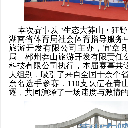
本次赛事以 "生态大莽山・狂野
湖南省体育局社会体育指导服务
旅游开发有限公司主办，宜章
局、郴州莽山旅游开发有限责任
科技有限公司执行，本届赛事共
大组别，吸引了来自全国十余个省
余名选手参赛，110支队伍在青
逐，共同演绎了一场速度与激情