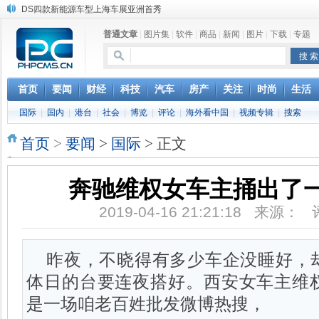
DS四款新能源车型上海车展亚洲首秀
苹果与高通和解 英特尔失去重要移动客户
普通文章
|
图片集
|
软件
|
商品
|
新闻
|
图片
|
下载
|
专题
小米高管：虽然高通与苹果和解，但5G iPhone最快明年下半年发布
iOS 13加入黑暗模式 多功能加持6月份见
高通与苹果达成和解，双方达成6年许可协议
巴黎圣母院大火肆虐，人类文明的一场浩劫
首页
要闻
财经
科技
汽车
房产
关注
时尚
生活
奔驰维权女车主捅出了一个最大的瓜
国际
|
国内
|
港台
|
社会
|
博览
|
评论
|
海外看中国
|
视频专辑
|
搜索
苹果MacOS曝新功能：将iPad作为拓展屏
首页
>
要闻
>
国际
> 正文
奔驰维权女车主捅出了
2019-04-16 21:21:18 来源：
昨夜，不晓得有多少车企没睡好，
体日的台要连夜搭好。西安女车主维
是一场咱老百姓批发微博热搜，