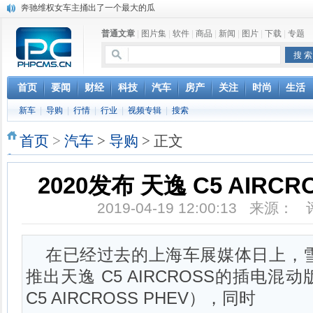
奔驰维权女车主捅出了一个最大的瓜
苹果MacOS曝新功能：将iPad作为拓展屏
DS四款新能源车型上海车展亚洲首秀
普通文章
|
图片集
|
软件
|
商品
|
新闻
|
图片
|
下载
|
专题
苹果与高通和解 英特尔失去重要移动客户
小米高管：虽然高通与苹果和解，但5G iPhone最快明年下半年发布
iOS 13加入黑暗模式 多功能加持6月份见
首页
要闻
财经
科技
汽车
房产
关注
时尚
生活
高通与苹果达成和解，双方达成6年许可协议
巴黎圣母院大火肆虐，人类文明的一场浩劫
新车
|
导购
|
行情
|
行业
|
视频专辑
|
搜索
首页
>
汽车
>
导购
> 正文
2020发布 天逸 C5 AIR
2019-04-19 12:00:13 来源：
在已经过去的上海车展媒体日上，雪
推出天逸 C5 AIRCROSS的插电
C5 AIRCROSS PHEV），同时